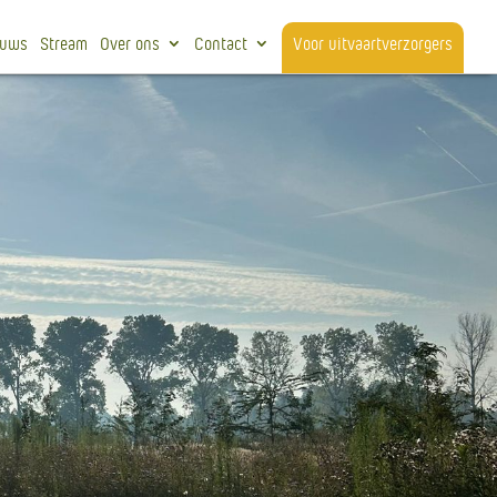
euws
Stream
Over ons
Contact
Voor uitvaartverzorgers